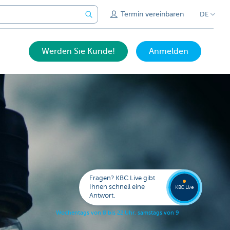
Termin vereinbaren
DE
Werden Sie Kunde!
Anmelden
Bitten
Sie um
Fragen? KBC Live gibt
Rückru
Ihnen schnell eine
KBC Live
Antwort.
W
o
c
h
e
n
t
a
g
s
v
o
n
8
b
i
s
2
2
U
h
r
,
s
a
m
s
t
a
g
s
v
o
n
9
b
i
s
1
7
U
h
r
.