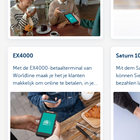
EX4000
Saturn 1
Met de EX4000-betaalterminal van
Mit dem S
Worldline maak je het je klanten
können Si
makkelijk om online te betalen, in je
bezahlen l
zaak of onderweg.
Terrasse o