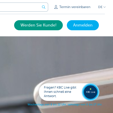
Termin vereinbaren
DE
Werden Sie Kunde!
Anmelden
Expert
KBC
Live
anrufe
Fragen? KBC Live gibt
078
Ihnen schnell eine
353
KBC Live
138
Antwort.
W
o
c
h
e
n
t
a
g
s
v
o
n
8
b
i
s
2
2
U
h
r
,
s
a
m
s
t
a
g
s
v
o
n
9
b
i
s
1
7
U
h
r
.