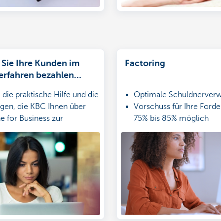
Sie Ihre Kunden im
Factoring
erfahren bezahlen
as ist in KBC-Online for
 die praktische Hilfe und die
Optimale Schuldnerverw
 möglich!
en, die KBC Ihnen über
Vorschuss für Ihre Ford
 for Business zur
75% bis 85% möglich
stellt. So wird das Öffnen
Insolvenzrisikodeckung
lten von europäischen
en kinderleicht.