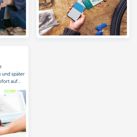
e
n und später
ofort auf
-Situation!