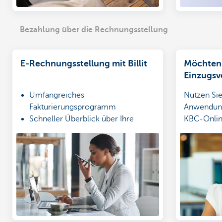
Bezahlung über die Rechnungsstellung
E-Rechnungsstellung mit Billit
Möchten 
Einzugsv
lassen? D
Umfangreiches
Nutzen Sie
Business
Fakturierungsprogramm
Anwendung
Schneller Überblick über Ihre
KBC-Online
Finanzen
Verfügung 
Bezahlen Sie bis zu 30 Rechnungen
und Verwa
mit 1 Klick
Lastschrift