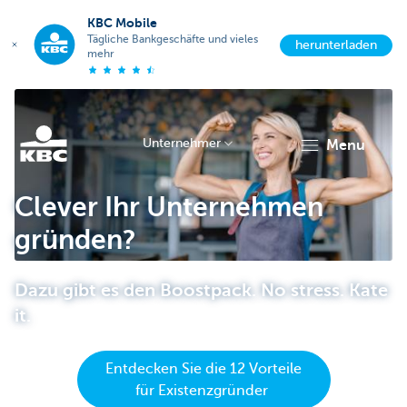
KBC Mobile
Tägliche Bankgeschäfte und vieles
herunterladen
mehr
Unternehmer
menu
KBC
Clever Ihr Unternehmen
gründen?
Dazu gibt es den Boostpack. No stress. Kate
it.
Unternehmer
Entdecken Sie die 12 Vorteile
für Existenzgründer