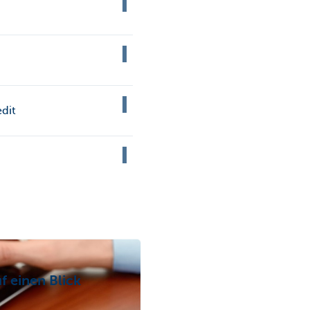
edit
f einen Blick