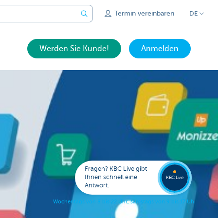
Termin vereinbaren
DE
Werden Sie Kunde!
Anmelden
Bitten
Sie um
Fragen? KBC Live gibt
Rückru
Ihnen schnell eine
KBC Live
Antwort.
W
o
c
h
e
n
t
a
g
s
v
o
n
8
b
i
s
2
2
U
h
r
,
s
a
m
s
t
a
g
s
v
o
n
9
b
i
s
1
7
U
h
r
.