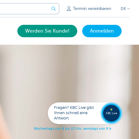
Termin vereinbaren
DE
Werden Sie Kunde!
Anmelden
Expert
KBC
Live
anrufe
Fragen? KBC Live gibt
078
Ihnen schnell eine
353
KBC Live
138
Antwort.
W
o
c
h
e
n
t
a
g
s
v
o
n
8
b
i
s
2
2
U
h
r
,
s
a
m
s
t
a
g
s
v
o
n
9
b
i
s
1
7
U
h
r
.