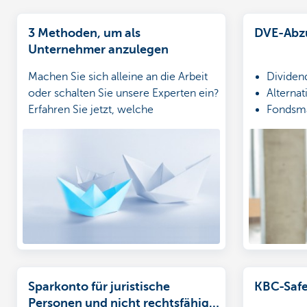
3 Methoden, um als
DVE-Abzu
Unternehmer anzulegen
Machen Sie sich alleine an die Arbeit
Dividen
oder schalten Sie unsere Experten ein?
Alternat
Erfahren Sie jetzt, welche
Fondsma
Anlagemethode genau zu Ihrem
Nachver
Unternehmen passt.
die Nac
Sparkonto für juristische
KBC-Safe
Personen und nicht rechtsfähige