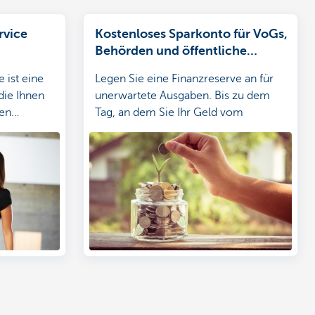
rvice
Kostenloses Sparkonto für VoGs,
Behörden und öffentliche
Einrichtungen. Flexible
 ist eine
Legen Sie eine Finanzreserve an für
Verfügbarkeit, attraktive
die Ihnen
unerwartete Ausgaben. Bis zu dem
Verzinsung und sichere
men
Tag, an dem Sie Ihr Geld vom
Geldanlage.
tdecken Sie
Sparkonto abheben, erbringt es
Zinsen.