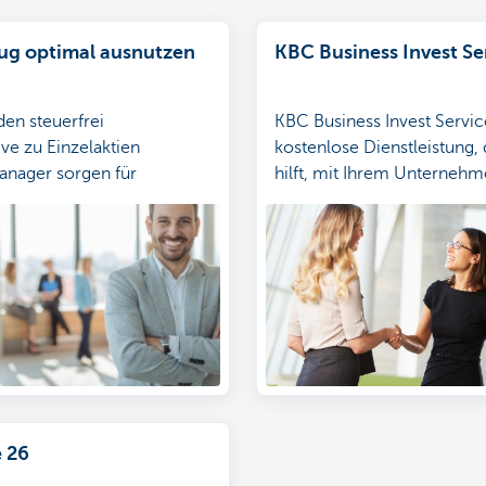
g optimal ausnutzen
KBC Business Invest Se
den steuerfrei
KBC Business Invest Service
ive zu Einzelaktien
kostenlose Dienstleistung, 
nager sorgen für
hilft, mit Ihrem Unterneh
folgung//kümmern sich um
Geldanlagen zu tätigen. En
hbetreuung (wie unten)
mehr.
 26