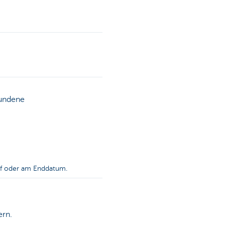
bundene
auf oder am Enddatum.
ern.