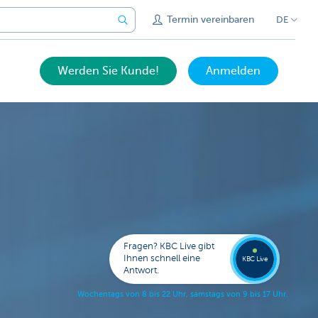
Termin vereinbaren
DE
Werden Sie Kunde!
Anmelden
Expert
KBC
Live
anrufe
Fragen? KBC Live gibt
078
Ihnen schnell eine
353
KBC Live
138
Antwort.
W
o
c
h
e
n
t
a
g
s
v
o
n
8
b
i
s
2
2
U
h
r
,
s
a
m
s
t
a
g
s
v
o
n
9
b
i
s
1
7
U
h
r
.