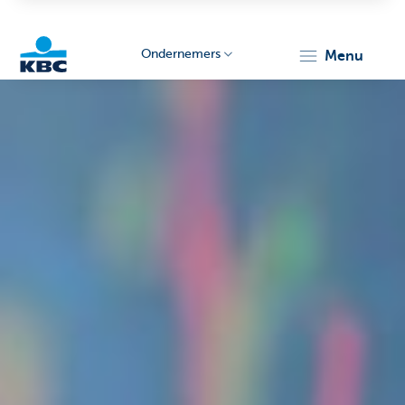
Ondernemers
menu
KBC
Ondernemers