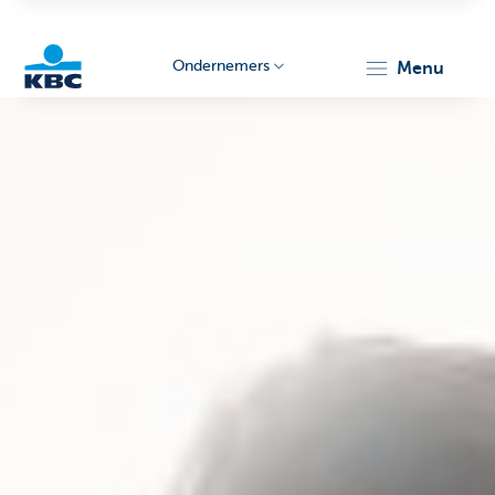
Ondernemers
menu
KBC
Ondernemers