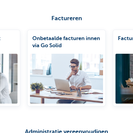
Factureren
t
Onbetaalde facturen innen
Factu
via Go Solid
Administratie vereenvoudigen