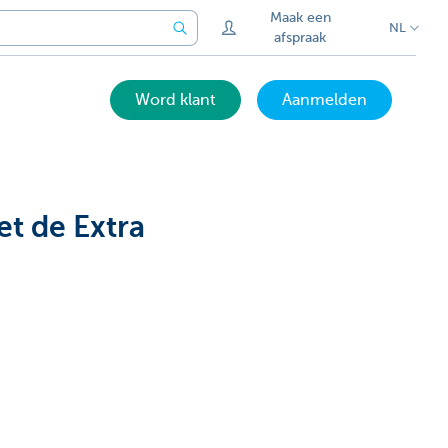
Maak een
NL
afspraak
Word klant
Aanmelden
t de Extra