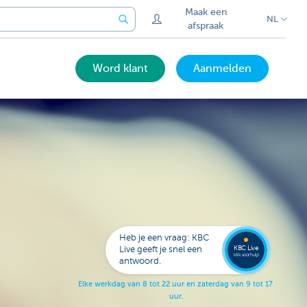
Maak een
NL
afspraak
Word klant
Aanmelden
Laat je
opbell
Heb je een vraag: KBC
KBC Live
Live geeft je snel een
klik voor hulp
antwoord.
E
l
k
e
w
e
r
k
d
a
g
v
a
n
8
t
o
t
2
2
u
u
r
e
n
z
a
t
e
r
d
a
g
v
a
n
9
t
o
t
1
7
u
u
r
.