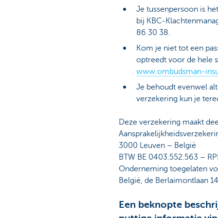
Je tussenpersoon is het
bij KBC-Klachtenmana
86 30 38.
Kom je niet tot een pa
optreedt voor de hele 
www.ombudsman-insu
Je behoudt evenwel alti
verzekering kun je ter
Deze verzekering maakt deel
Aansprakelijkheidsverzekeri
3000 Leuven – België
BTW BE 0403.552.563 – RP
Onderneming toegelaten voor
België, de Berlaimontlaan 1
Een beknopte beschrij