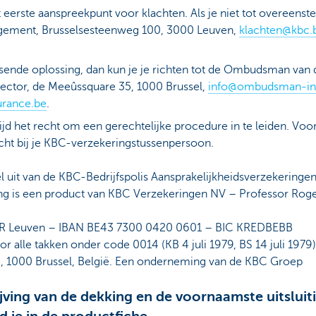
 eerste aanspreekpunt voor klachten. Als je niet tot overeens
gement, Brusselsesteenweg 100, 3000 Leuven,
klachten@kbc.
ssende oplossing, dan kun je je richten tot de Ombudsman van 
sector, de Meeûssquare 35, 1000 Brussel,
info@ombudsman-in
rance.be
.
jd het recht om een gerechtelijke procedure in te leiden. Voo
echt bij je KBC-verzekeringstussenpersoon.
 uit van de KBC-Bedrijfspolis Aansprakelijkheidsverzekeringen
ng is een product van KBC Verzekeringen NV – Professor Roge
R Leuven – IBAN BE43 7300 0420 0601 – BIC KREDBEBB
 alle takken onder code 0014 (KB 4 juli 1979, BS 14 juli 1979
4, 1000 Brussel, België. Een onderneming van de KBC Groep
ving van de dekking en de voornaamste uitsluit