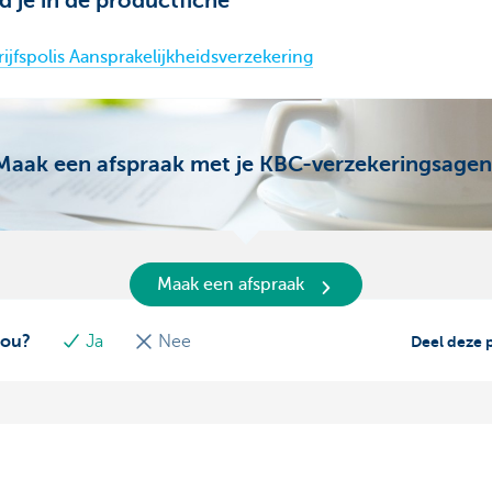
d je in de productfiche
jfspolis Aansprakelijkheidsverzekering
Maak een afspraak met je KBC-verzekeringsagen
Maak een afspraak
jou?
Ja
Nee
Deel deze 