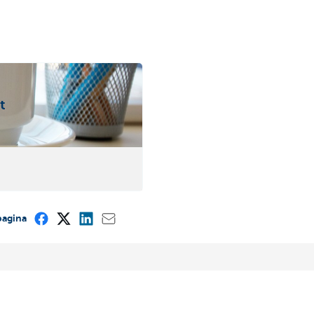
t
pagina