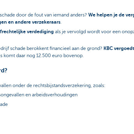
der schade door de fout van iemand anders?
We helpen je de ver
ngen en andere verzekeraars
.
frechtelijke verdediging
als je vervolgd wordt voor een onopzet
edrijf schade berokkent financieel aan de grond?
KBC
vergoedt
els komt daar nog 12.500 euro bovenop.
rd?
 vallen onder de rechtsbijstandsverzekering, zoals:
songevallen en arbeidsverhoudingen
hade