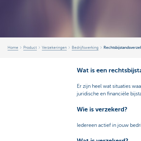
Home
Product
Verzekeringen
Bedrijfswerking
Rechtsbijstandsverze
Wat is een rechtsbijs
Er zijn heel wat situaties wa
juridische en financiële bijst
Wie is verzekerd?
Iedereen actief in jouw bedr
Wat is verzekerd?