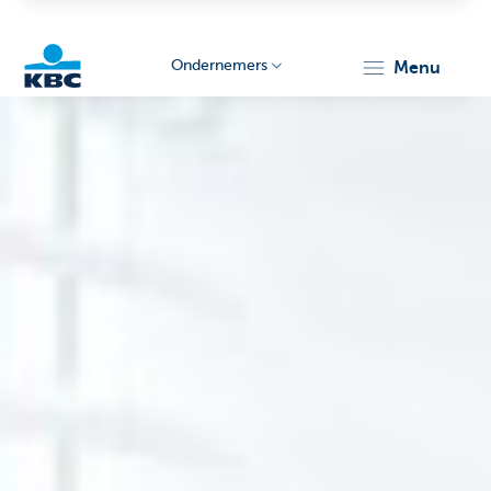
Ondernemers
menu
KBC
Ondernemers