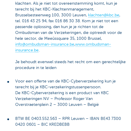
klachten. Als je niet tot overeenstemming komt, kun je
terecht bij het KBC-Klachtenmanagement,
Brusselsesteenweg 100, 3000 Leuven,
klachten@kbc.be
,
tel. 016 43 25 94, fax 016 86 30 38. Kom je niet tot een
passende oplossing, dan kun je je richten tot de
Ombudsman van de Verzekeringen, die optreedt voor de
hele sector, de Meeûssquare 35, 1000 Brussel,
info@ombudsman-insurance.be
,
www.ombudsman-
insurance.be
.
Je behoudt evenwel steeds het recht om een gerechtelijke
procedure in te leiden
Voor een offerte van de KBC-Cyberverzekering kun je
terecht bij je KBC-verzekeringstussenpersoon.
De KBC-Cyberverzekering is een product van KBC
Verzekeringen NV – Professor Roger Van
Overstraetenplein 2 – 3000 Leuven – België
BTW BE 0403.552.563 – RPR Leuven – IBAN BE43 7300
0420 0601 – BIC KREDBEBB