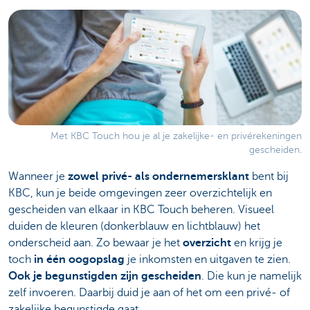
Met KBC Touch hou je al je zakelijke- en privérekeningen
gescheiden.
Wanneer je
zowel privé- als ondernemersklant
bent bij
KBC, kun je beide omgevingen zeer overzichtelijk en
gescheiden van elkaar in KBC Touch beheren. Visueel
duiden de kleuren (donkerblauw en lichtblauw) het
onderscheid aan. Zo bewaar je het
overzicht
en krijg je
toch
in één oogopslag
je inkomsten en uitgaven te zien.
Ook je begunstigden zijn gescheiden
. Die kun je namelijk
zelf invoeren. Daarbij duid je aan of het om een privé- of
zakelijke begunstigde gaat.