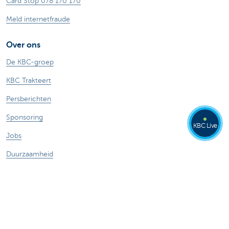
Card Stop 078 170 170
Meld internetfraude
Over ons
De KBC-groep
KBC Trakteert
Persberichten
Sponsoring
KBC Live
Jobs
Duurzaamheid
Andere websites
Particulieren
Commercial Banking