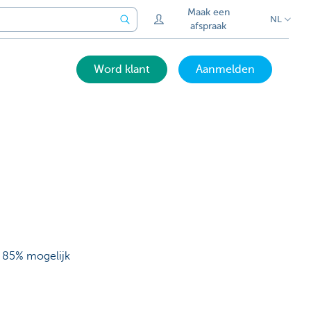
Maak een
NL
afspraak
Word klant
Aanmelden
t 85% mogelijk