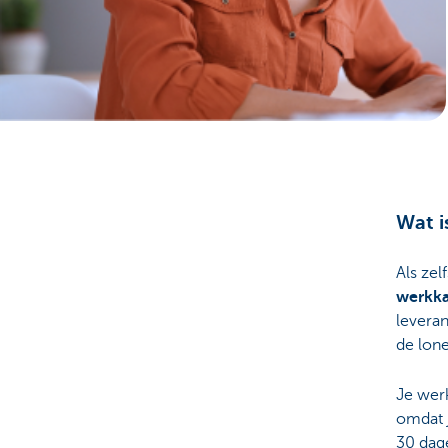
Ondernemers
Wat i
Als zel
werkka
leveran
de lone
Je wer
omdat j
30 dage