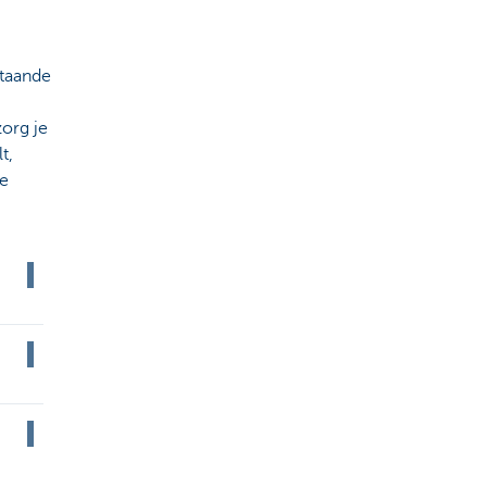
staande
org je
t,
de