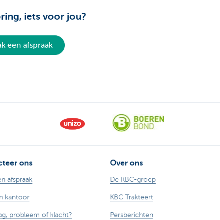
ring, iets voor jou?
k een afspraak
teer ons
Over ons
n afspraak
De KBC-groep
n kantoor
KBC Trakteert
ag, probleem of klacht?
Persberichten