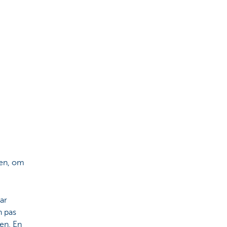
pen, om
ar
n pas
nen. En