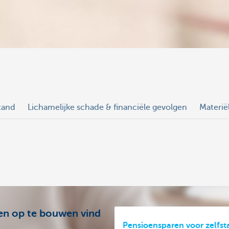
stand
Lichamelijke schade & financiële gevolgen
Materië
en op te bouwen vind
Pensioensparen voor zelfst