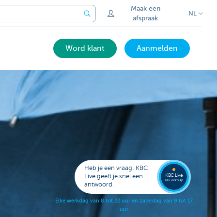
Maak een
NL
afspraak
Word klant
Aanmelden
Laat je
opbell
Heb je een vraag: KBC
KBC Live
Live geeft je snel een
klik voor hulp
antwoord.
E
l
k
e
w
e
r
k
d
a
g
v
a
n
8
t
o
t
2
2
u
u
r
e
n
z
a
t
e
r
d
a
g
v
a
n
9
t
o
t
1
7
u
u
r
.