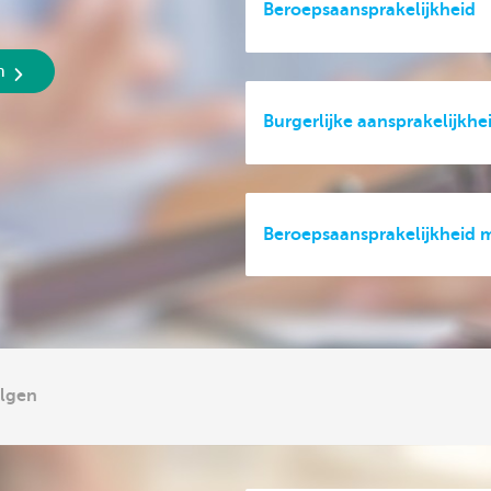
Beroepsaansprakelijkheid
n
Burgerlijke aansprakelijkhe
Beroepsaansprakelijkheid 
olgen