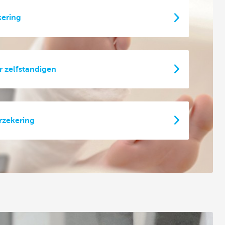
kering
 zelfstandigen
erzekering