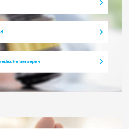
id
medische beroepen