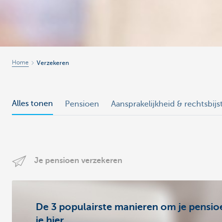
Home
Verzekeren
Alles tonen
Pensioen
Aansprakelijkheid & rechtsbij
Je pensioen verzekeren
De 3 populairste manieren om je pensio
je hier