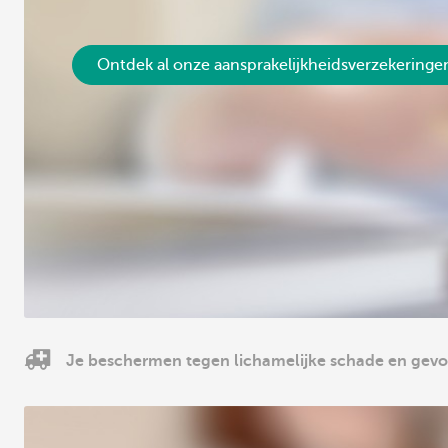
Ontdek al onze aansprakelijkheidsverzekeringe
Je beschermen tegen lichamelijke schade en gev