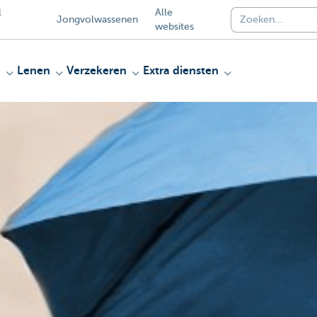
l
Alle
Jongvolwassenen
websites
n
Lenen
Verzekeren
Extra diensten