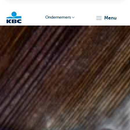
Ondernemers
menu
KBC
Ondernemers