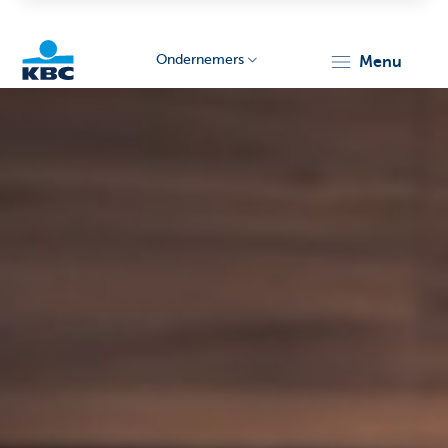
Ondernemers
menu
KBC
Ondernemers