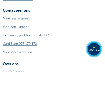
Contacteer ons
Maak een afspraak
Vind een kantoor
Een vraag, probleem of klacht?
Card Stop 078 170 170
KBC Live
Meld internetfraude
Over ons
De KBC-groep
KBC Trakteert
Persberichten
Sponsoring