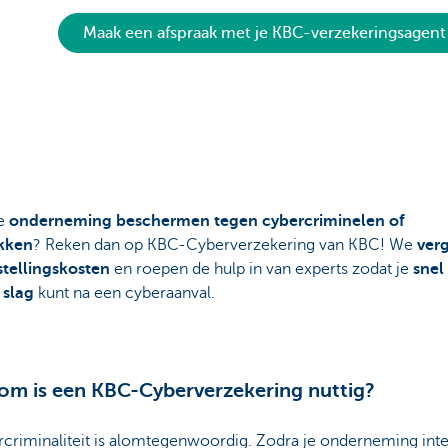
Maak een afspraak met je KBC-verzekeringsagent
e
onderneming beschermen tegen cybercriminelen of
kken
? Reken dan op KBC-Cyberverzekering van KBC! We
ver
stellingskosten
en roepen de hulp in van experts zodat je
snel
 slag
kunt na een cyberaanval.
m is een KBC-Cyberverzekering nuttig?
criminaliteit is alomtegenwoordig. Zodra je onderneming inte