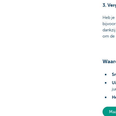
3. Ver
Heb je
bijvoor
dankzi
om de 
Waaro
Sn
Ui
ju
H
Maa