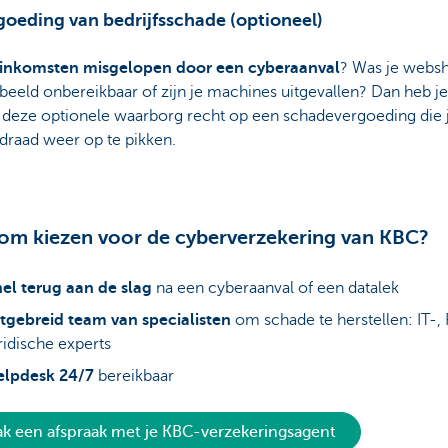
goeding van bedrijfsschade (optioneel)
inkomsten misgelopen door een cyberaanval
? Was je webs
beeld onbereikbaar of zijn je machines uitgevallen? Dan heb je
j deze optionele waarborg recht op een schadevergoeding die j
draad weer op te pikken.
m kiezen voor de cyberverzekering van KBC?
el terug aan de slag
na een cyberaanval of een datalek
tgebreid team van specialisten
om schade te herstellen: IT-, 
ridische experts
elpdesk 24/7
bereikbaar
k een afspraak met je KBC-verzekeringsagent