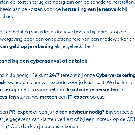
len de kosten terug die nodig zijn om de schade te herstellen
rbeeld aan de kosten voor de
herstelling van je netwerk
bij
schade.
k de betaling van administratieve boetes bij inbreuk op de
ywetgeving door een onoplettendheid van een medewerker of 
 van geld op je rekening
als je gehackt bent.
stand bij een cyberaanval of datalek
nd hulp nodig? Je kunt
24/7
terecht bij onze
Cyberverzekerin
esk
, waar een team van experts voor je klaarstaat. We bellen je
ur terug
met een
voorstel
om de
schade te herstellen
. In
evallen
sturen we
meteen
een
IT-expert
op pad.
 een
PR-expert
of een
juridisch adviseur nodig?
Bijvoorbeeld
 je gegevens van klanten verliest of bij een inbreuk op de G
ing? Ook dan kun je op ons rekenen.