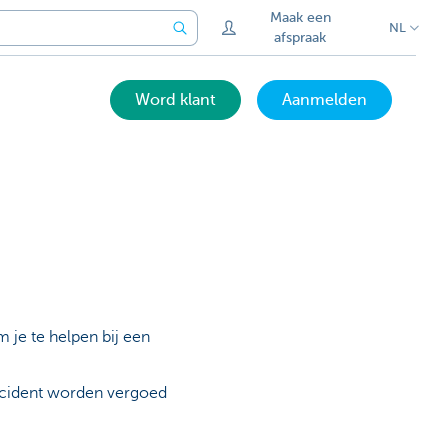
Maak een
NL
afspraak
Word klant
Aanmelden
m je te helpen bij een
incident worden vergoed