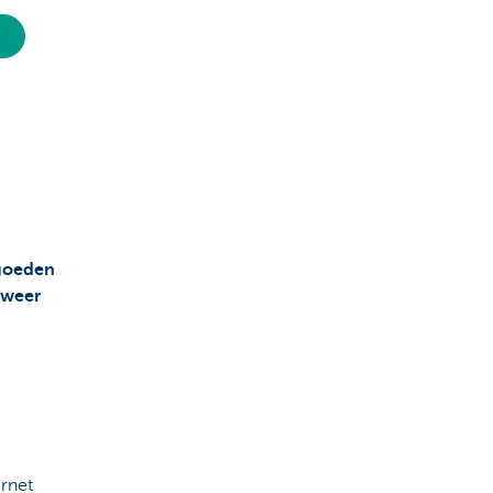
goeden
 weer
rnet