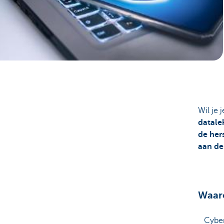
Ondernemers
Wil je j
datale
de her
aan de
Waaro
Cyber