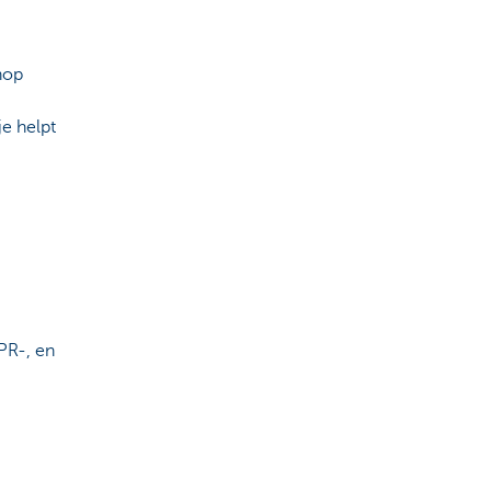
hop
e helpt
PR-, en