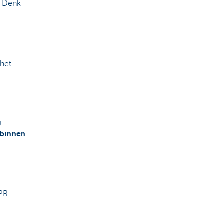
. Denk
het
g
binnen
DPR-