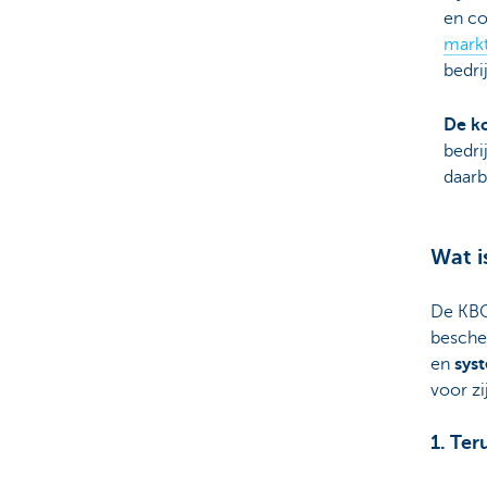
en co
mark
bedri
De k
bedri
daarb
Wat i
De KBC
besche
en
sys
voor zi
1. Ter