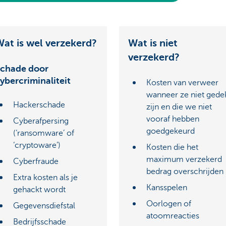
at is wel verzekerd?
Wat is niet
verzekerd?
chade door
ybercriminaliteit
Kosten van verweer
wanneer ze niet gede
Hackerschade
zijn en die we niet
vooraf hebben
Cyberafpersing
goedgekeurd
(‘ransomware’ of
‘cryptoware’)
Kosten die het
maximum verzekerd
Cyberfraude
bedrag overschrijden
Extra kosten als je
Kansspelen
gehackt wordt
Oorlogen of
Gegevensdiefstal
atoomreacties
Bedrijfsschade