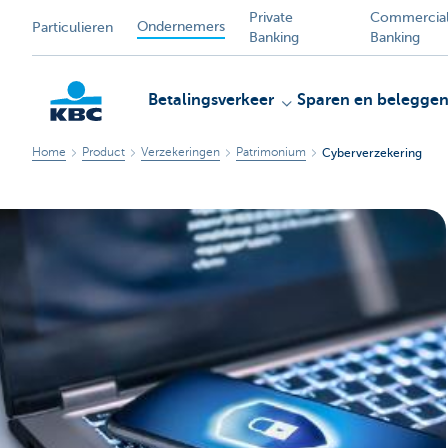
Private
Commercia
Ondernemers
Particulieren
Banking
Banking
Betalingsverkeer
Sparen en belegge
Home
Product
Verzekeringen
Patrimonium
Cyberverzekering
KBC