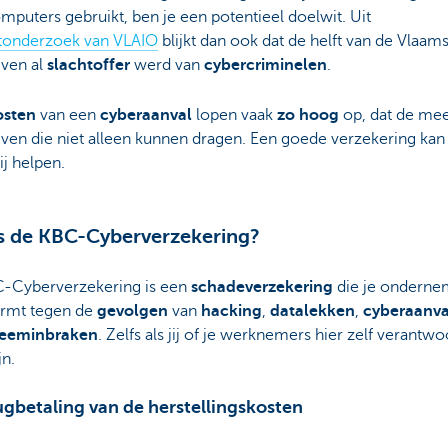
mputers gebruikt, ben je een potentieel doelwit. Uit
tonderzoek van VLAIO
blijkt dan ook dat de helft van de Vlaam
jven al
slachtoffer
werd van
cybercriminelen
.
osten
van een
cyberaanval
lopen vaak
zo hoog
op, dat de me
jven die niet alleen kunnen dragen. Een goede verzekering kan
ij helpen.
s de KBC-Cyberverzekering?
-Cyberverzekering is een
schadeverzekering
die je onderne
rmt tegen de
gevolgen
van
hacking
,
datalekken
,
cyberaanva
teeminbraken
. Zelfs als jij of je werknemers hier zelf verantwo
jn.
ugbetaling van de herstellingskosten