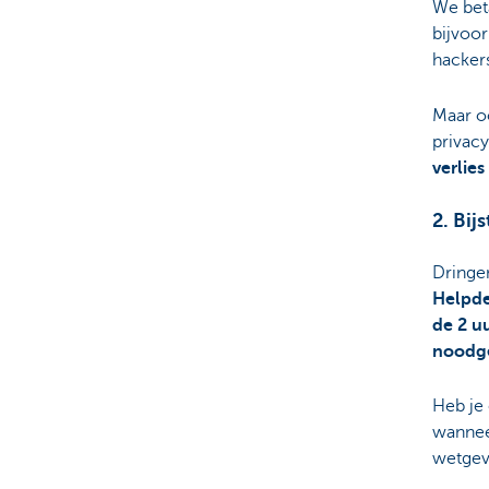
We beta
bijvoo
hacker
Maar oo
privac
verlies
2. Bij
Dringe
Helpd
de 2 u
noodg
Heb je
wanneer
wetgev