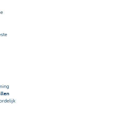
se
este
ming
llen
ordelijk