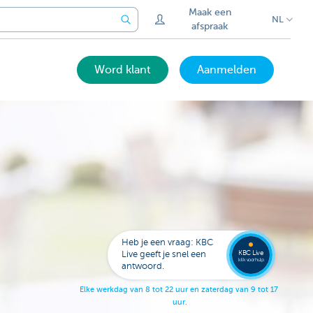
Maak een
NL
afspraak
Word klant
Aanmelden
Laat je
opbell
Heb je een vraag: KBC
KBC Live
Live geeft je snel een
klik voor hulp
antwoord.
E
l
k
e
w
e
r
k
d
a
g
v
a
n
8
t
o
t
2
2
u
u
r
e
n
z
a
t
e
r
d
a
g
v
a
n
9
t
o
t
1
7
u
u
r
.