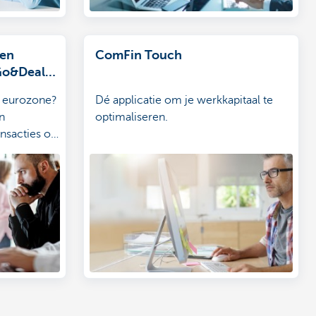
gen
ComFin Touch
 Go&Deal
de eurozone?
Dé applicatie om je werkkapitaal te
n
optimaliseren.
ransacties op
 Go&Deal