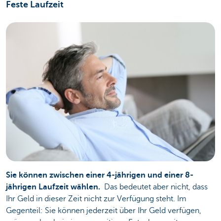
Feste Laufzeit
Sie können zwischen einer 4-jährigen und einer 8-
jährigen Laufzeit wählen.
Das bedeutet aber nicht, dass
Ihr Geld in dieser Zeit nicht zur Verfügung steht. Im
Gegenteil: Sie können jederzeit über Ihr Geld verfügen,