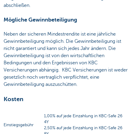
abschließen.
Mögliche Gewinnbeteiligung
Neben der sicheren Mindestrendite ist eine jährliche
Gewinnbeteiligung möglich. Die Gewinnbeteiligung ist
nicht garantiert und kann sich jedes Jahr ändern. Die
Gewinnbeteiligung ist von den wirtschaftlichen
Bedingungen und den Ergebnissen von KBC
Versicherungen abhängig. KBC Versicherungen ist weder
gesetzlich noch vertraglich verpflichtet, eine
Gewinnbeteiligung auszuschütten.
Kosten
1,00% auf jede Einzahlung in KBC-Safe 26
4Y
Einstiegsgebühr
2,50% auf jede Einzahlung in KBC-Safe 26
8Y