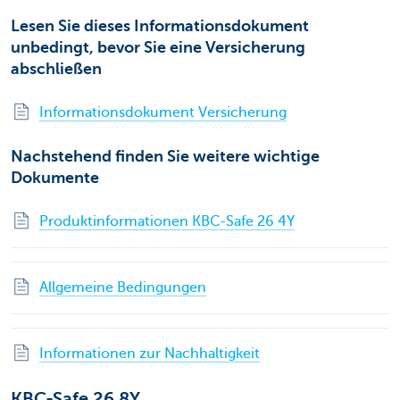
Lesen Sie dieses Informationsdokument
unbedingt, bevor Sie eine Versicherung
abschließen
Informationsdokument Versicherung
Nachstehend finden Sie weitere wichtige
Dokumente
Produktinformationen KBC-Safe 26 4Y
Allgemeine Bedingungen
Informationen zur Nachhaltigkeit
KBC-Safe 26 8Y