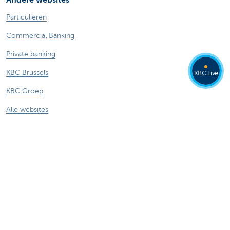
Particulieren
Commercial Banking
Private banking
KBC Brussels
KBC Live
KBC Groep
Alle websites
Let op, geld lenen kost ook geld.
®
Tarieven
Sitemap
Juridische info
Contact