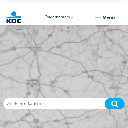
Ondernemers
menu
KBC
Ondernemers