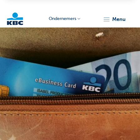
Ondernemers
menu
KBC
Ondernemers