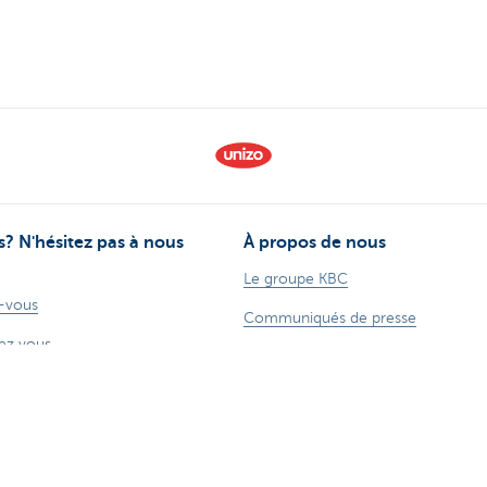
? N'hésitez pas à nous
À propos de nous
Le groupe KBC
-vous
Communiqués de presse
ez vous
Jobs
problèmes ou plaintes?
Durabilité
170 170
 sur Internet