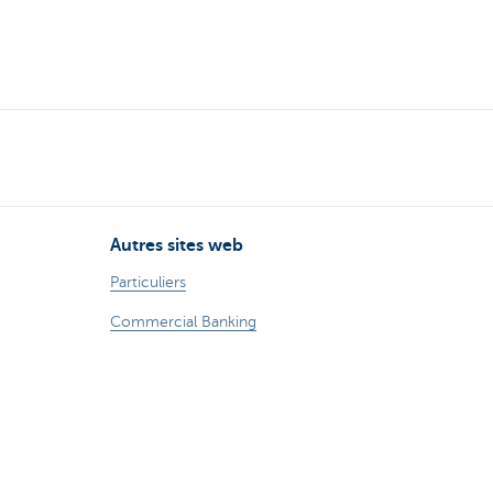
Autres sites web
Particuliers
Commercial Banking
Private banking
KBC Brussels
Groupe KBC
Tous les sites web