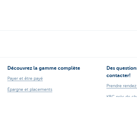
Découvrez la gamme complète
Des questions
contacter!
Payer et être payé
Prendre rendez
Épargne et placements
KBC près de ch
Crédits
Des questions, 
Assurer
Card Stop 078 
Entreprendre en ligne
Signalez Fraude
Commerce extérieur