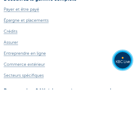
Payer et être payé
Épargne et placements
Crédits
Assurer
Entreprendre en ligne
KBC Live
Commerce extérieur
Secteurs spécifiques
Des questions? N'hésitez pas à nous contacter!
Prendre rendez-vous
KBC près de chez vous
Des questions, problèmes ou plaintes?
Card Stop 078 170 170