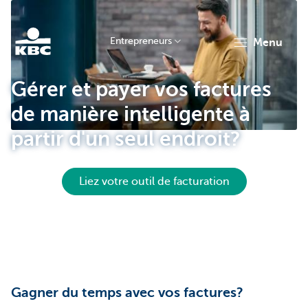
Entrepreneurs
menu
KBC
Gérer et payer vos factures
de manière intelligente à
partir d'un seul endroit?
Liez votre outil de facturation
Entrepreneurs
Gagner du temps avec vos factures?