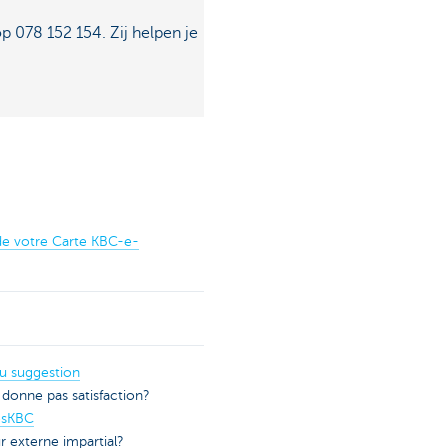
p 078 152 154. Zij helpen je
e votre Carte KBC-e-
u suggestion
donne pas satisfaction?
tesKBC
r externe impartial?