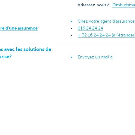
Adressez-vous à l'
Ombudsma
Chez votre agent d'assurance
dre d'une assurance
016 24 24 24
+ 32 16 24 24 24 (à l’étranger
 avec les solutions de
rise?
Envoyez un mail à
 Bouton de paiement KBC,
epay@kbc.be
martphone perdu?
+ 32 16 432 000
bile ou KBC Business
24h/24, 7 jours sur 7
Plus d’infos sur notre politiqu
t de conduite, un abus ou un
KBC?
introduisez un signalement
.