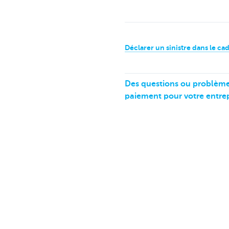
Déclarer un sinistre dans le ca
Des questions ou problèmes
paiement pour votre entrep
Terminal de paiement KBC,
Payconiq, etc.
Victime d'une fraude ou s
Bloquez KBC Touch, KBC Mo
Vous souhaitez signaler un écar
comportement immoral chez 