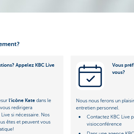
dement?
tions? Appelez KBC Live
Vous préf
vous?
esur
l'icône Kate
dans le
Nous nous ferons un plaisir
 vous redirigera
entretien personnel.
ive si nécessaire. Nos
Contactez KBC Live p
ous êtes et peuvent vous
visioconférence
ratique!
Dans une agence KB