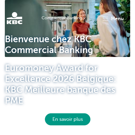
Commercial Banking
menu
KBC
Bienvenue chez KBC
Commercial Banking
Euromoney Award for
Excellence 2026 Belgique:
Corporate
KBC Meilleure banque des
PME
En savoir plus