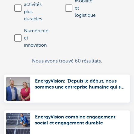
Mobilité
activités
et
plus
logistique
durables
Numéricité
et
innovation
Nous avons trouvé 60 résultats.
EnergyVision: 'Depuis le début, nous
sommes une entreprise humaine qui se
concentre sur l'ESG.'
EnergyVision combine engagement
social et engagement durable