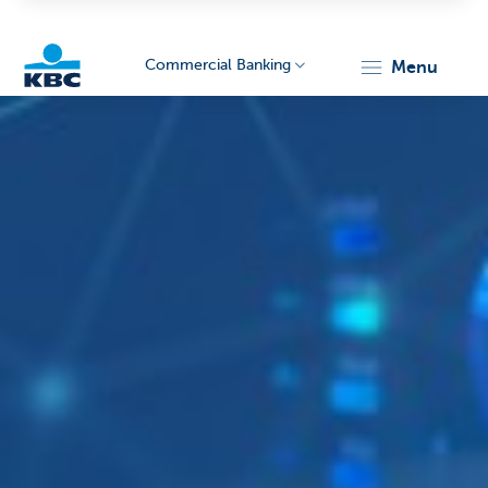
Commercial Banking
menu
KBC
Corporate