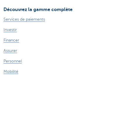
Découvrez la gamme complète
Services de paiements
Investir
Financer
Assurer
Personnel
Mobilité
Des questions?
Trouvez un gestionnaire de relations près de chez vous
Contactez-nous
Une plainte ou des suggestions?