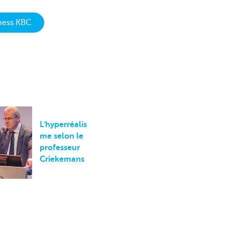
ness KBC
L'hyperréalis
me selon le
professeur
Criekemans