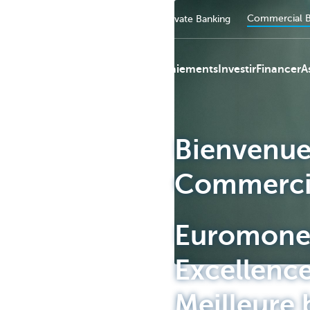
Commercial B
Particuliers
Entreprendre
Private Banking
Services de paiements
Investir
Financer
A
Bienvenue
KBC
Commerci
Euromoney
Excellenc
Meilleure