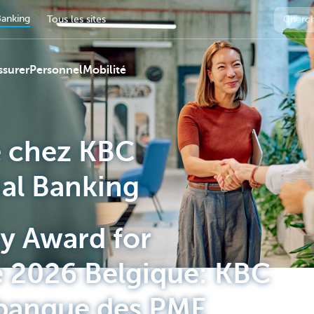
anking
Tous les sites
ssurer
Personnel
Mobilité
 chez KBC
al Banking
 Award for
e 2026 Belgique: KBC
 banque des PME