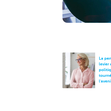
La pen
levier
politi
tourné
l'aveni