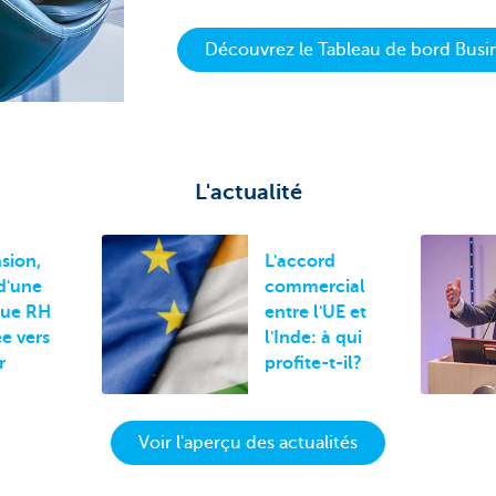
Découvrez le Tableau de bord Busi
L'actualité
sion,
L'accord
 d'une
commercial
que RH
entre l'UE et
e vers
l'Inde: à qui
r
profite-t-il?
Voir l'aperçu des actualités