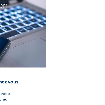
ion
hez vous
 votre
che.