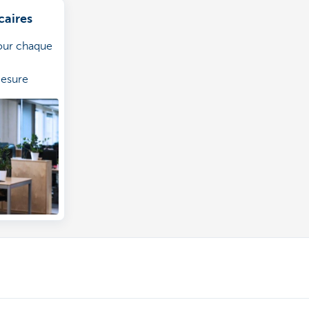
caires
our chaque
mesure