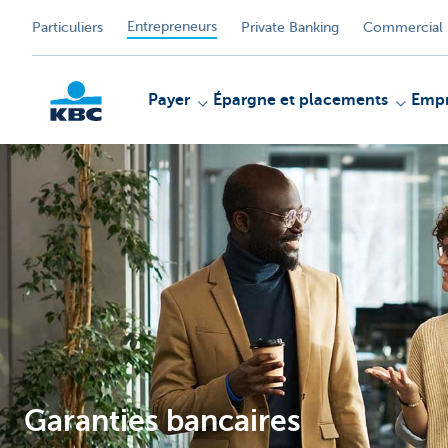
Entrepreneurs
Particuliers
Private Banking
Commercial 
Payer
Épargne et placements
Empr
KBC
Garanties bancaires