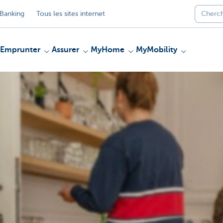
Banking
Tous les sites internet
Emprunter
Assurer
MyHome
MyMobility