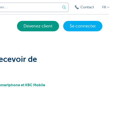
Contact
FR
Devenez client
Se connecter
ecevoir de
re smartphone et KBC Mobile