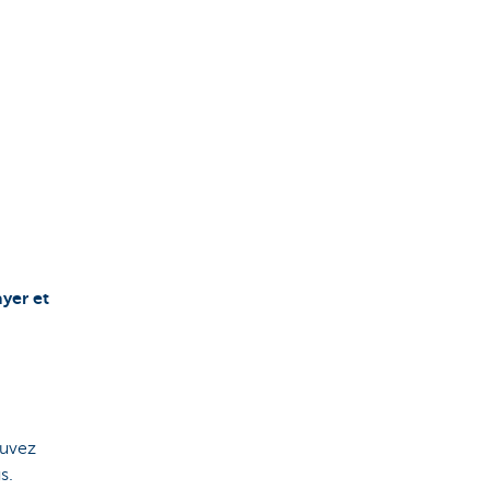
yer et
.
ouvez
s.