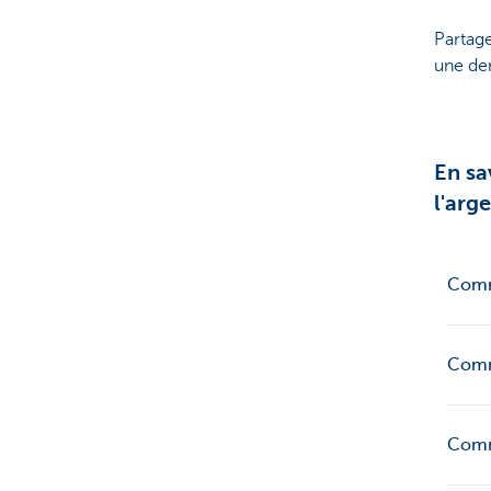
Partage
une de
En sa
l'arg
Comme
Comm
Comm