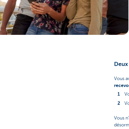
Deux 
Vous a
recevoi
Vo
Vo
Vous n'
désorma