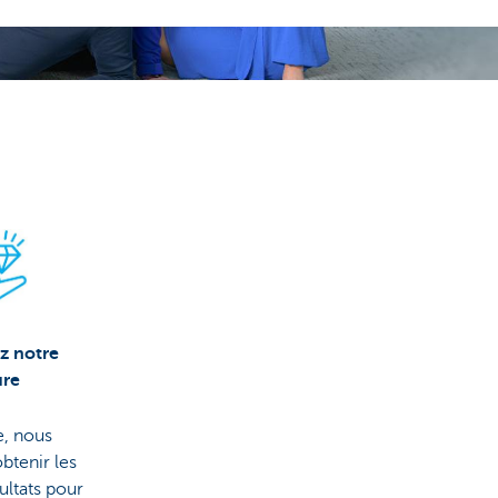
?
z notre
ure
, nous
btenir les
ultats pour