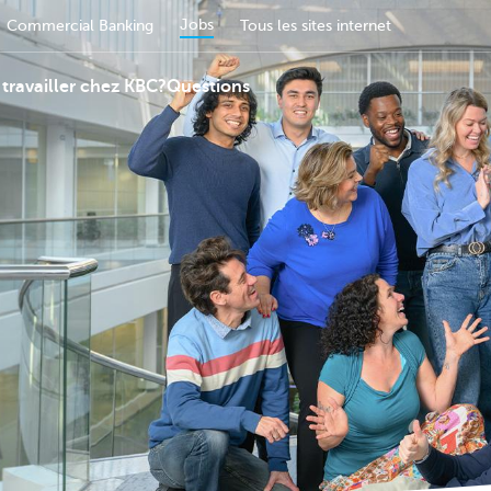
Jobs
Commercial Banking
Tous les sites internet
travailler chez KBC?
Questions