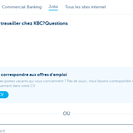
Jobs
Commercial Banking
Tous les sites internet
travailler chez KBC?
Questions
r correspondre aux offres d'emploi
es postes vacants qui vous conviennent ? Pas de souci, nous faisons correspondre 
uement dans votre CV.
CV
OÙ