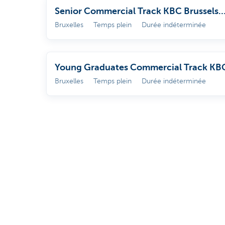
Senior Commercial Track KBC Brussels
(NL/FR)
Bruxelles
Temps plein
Durée indéterminée
Young Graduates Commercial Track KB
Brussels (NL/FR) 1
Bruxelles
Temps plein
Durée indéterminée