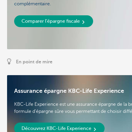
complémentaire.
Comparer l'épargne fiscale
En point de mire
Assurance épargne KBC-Life Experience
KBC-Life Experience est une assurance épargne de la bra
formule d'épargne sûre vous permettant de choisir diff
Découvrez KBC-Life Experience