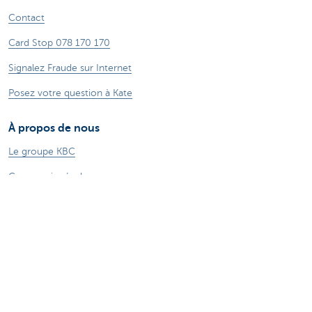
Contact
Card Stop 078 170 170
Signalez Fraude sur Internet
Posez votre question à Kate
À propos de nous
Le groupe KBC
Communiqués de presse
Jobs
Durabilité
Kate Coins
Autres sites web
Entrepreneurs