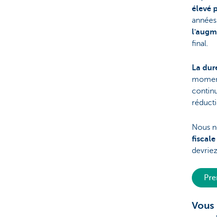
élevé 
années 
l'augm
final.
La du
moment-
continu
réducti
Nous no
fiscale
devriez
Pre
Vous 