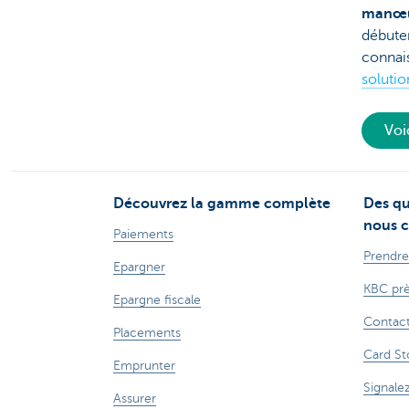
manœuv
débuter
connai
solutio
Voi
Découvrez la gamme complète
Des qu
nous c
Paiements
Prendre
Epargner
KBC prè
Epargne fiscale
Contac
Placements
Card St
Emprunter
Signale
Assurer