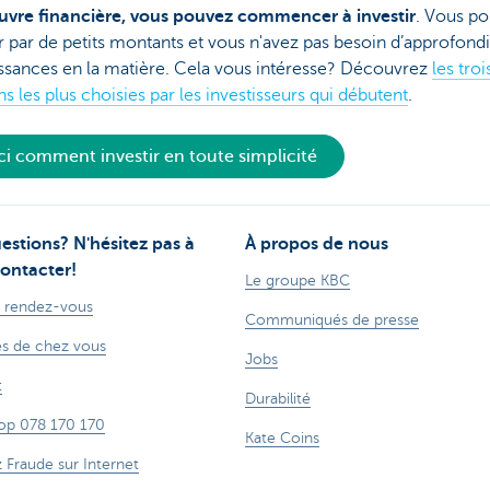
re financière, vous pouvez commencer à investir
. Vous p
 par de petits montants et vous n'avez pas besoin d’approfondi
ssances en la matière. Cela vous intéresse? Découvrez
les troi
ns les plus choisies par les investisseurs qui débutent
.
ci comment investir en toute simplicité
estions? N'hésitez pas à
À propos de nous
ontacter!
Le groupe KBC
 rendez-vous
Communiqués de presse
s de chez vous
Jobs
t
Durabilité
op 078 170 170
Kate Coins
z Fraude sur Internet