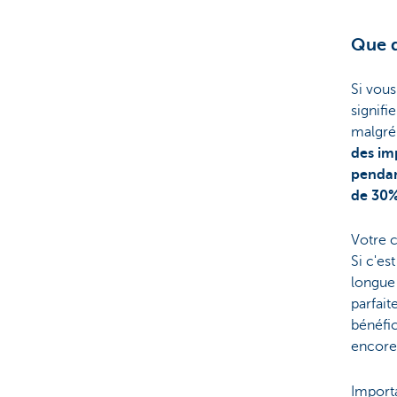
Que d
Si vous
signifi
malgré
des im
pendan
de 30
Votre c
Si c'es
longu
parfait
bénéfic
encore
Importa