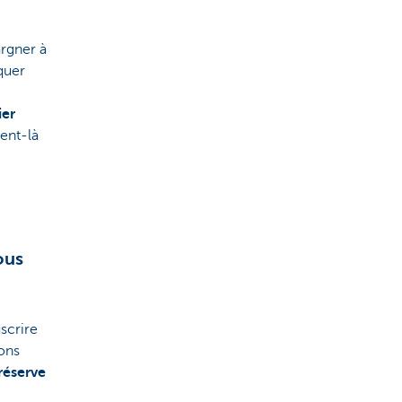
rgner à
quer
ier
ent-là
ous
scrire
çons
réserve