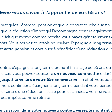
devez souvent continuer à payer des 
evez-vous savoir à l'approche de vos 65 ans?
 pratiquiez l'épargne-pension et que le contrat touche à sa fin,
e que la réduction d'impôt qui l'accompagne cessera également
 le fait que même comme retraité
vous payez généralement 
pôts
. Vous pouvez toutefois poursuivre l’
épargne à long term
t votre pension
et continuer à bénéficier d'une
réduction d'
%
.
ontrat d'épargne à long terme prend-il fin à l'âge de 65 ans ou
t le cas, vous pouvez souscrire
un nouveau contrat
d'une duré
e
jusqu'à la veille de votre 65e anniversaire
. En effet, vous po
ement continuer à épargner à long terme pendant votre pensio
ier ainsi d'une réduction fiscale pour les années à venir si vou
 des impôts comme retraité.
nt à savoir:
dans votre nouveau contrat, versez le montant l