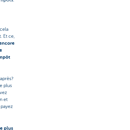
impôts.
 cela
. Et ce,
encore
e
impôt
 après?
e plus
uvez
n et
s payez
e plus