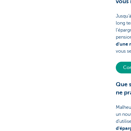
vous 
Jusqu'
long te
l’éparg
pensio
d'une r
vous s
Com
Que s
ne pr
Malheur
un nouv
d’utili
d'épar