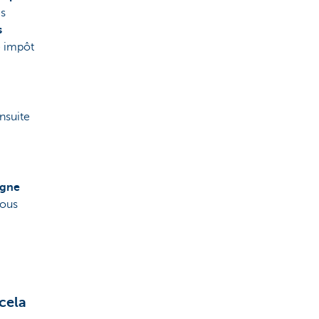
es
s
e impôt
nsuite
rgne
vous
cela