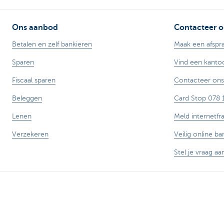
Ons aanbod
Contacteer o
Betalen en zelf bankieren
Maak een afspr
Sparen
Vind een kanto
Fiscaal sparen
Contacteer ons
Beleggen
Card Stop 078 
Lenen
Meld internetfr
Verzekeren
Veilig online ba
Stel je vraag aa
Let op, geld lenen kost ook geld.
Sitemap
Tarieven
Juridische info
Uitschrijven
Responsible disc