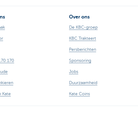
ns
Over ons
aak
De KBC-groep
or
KBC Trakteert
Persberichten
170 170
Sponsoring
aude
Jobs
nkieren
Duurzaamheid
n Kate
Kate Coins
losure
Toegankelijkheid