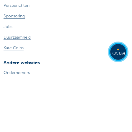
Persberichten
Sponsoring
Jobs
Duurzaamheid
Kate Coins
KBC Live
Andere websites
Ondernemers
Commercial Banking
Private banking
KBC Brussels
KBC Groep
Alle websites