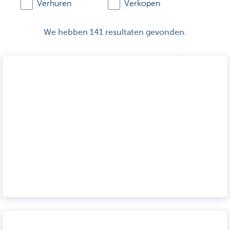
Verhuren
Verkopen
We hebben 141 resultaten gevonden.
Valkuilen bij de verkoop van je woning: zo vermijd je
dure fouten
Lees meer