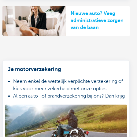
Nieuwe auto? Veeg
administratieve zorgen
van de baan
Je motorverzekering
Neem enkel de wettelijk verplichte verzekering of
kies voor meer zekerheid met onze opties
Al een auto- of brandverzekering bij ons? Dan krijg
je een extra voordelig tarief
Waar je ook bent, schade aangeven doe je met
onze app