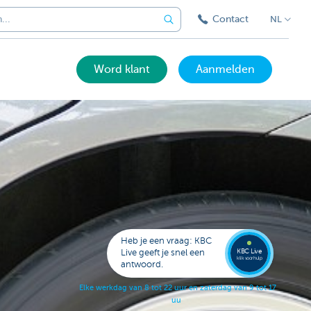
Contact
NL
Word klant
Aanmelden
Bel
een
KBC
Live
expert
Heb je een vraag: KBC
078
KBC Live
Live geeft je snel een
152
klik voor hulp
antwoord.
153
E
l
k
e
w
e
r
k
d
a
g
v
a
n
8
t
o
t
2
2
u
u
r
e
n
z
a
t
e
r
d
a
g
v
a
n
9
t
o
t
1
7
u
u
r
.