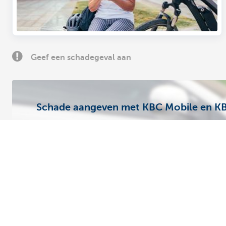
Geef een schadegeval aan
Schade aangeven met KBC Mobile en K
Heb je een auto-ongeval, of schade aan je wagen of a
ingebroken en een diefstal gepleegd? Met KBC Mobi
makkelijk je schade digitaal aan.
Geef je schade digitaal aan