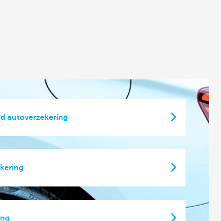
id autoverzekering
kering
ing