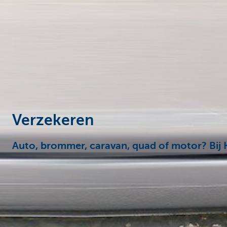
Particulieren
Verzekeren
Auto, brommer, caravan, quad of motor? Bij KB