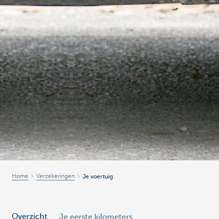
Home
Verzekeringen
Je voertuig
Overzicht
Je eerste kilometers