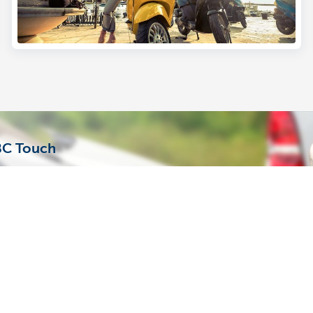
BC Touch
an je huis? Werd er bij je
le en KBC Touch geef je