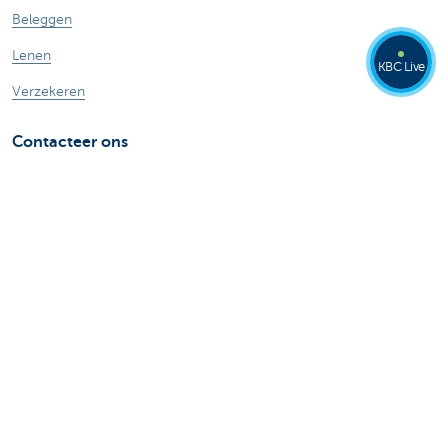
Beleggen
Lenen
KBC Live
Verzekeren
Contacteer ons
Maak een afspraak
Vind een kantoor
Contacteer ons
Card Stop 078 170 170
Meld internetfraude
Veilig online bankieren
Stel je vraag aan Kate
Over ons