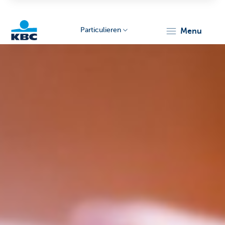
Particulieren
menu
KBC
Particulieren