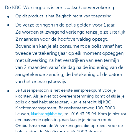
De KBC-Woningpolis is een zaakschadeverzekering.
Op dit product is het Belgisch recht van toepassing.
De verzekeringen in de polis gelden voor 1 jaar.
Ze worden stilzwijgend verlengd tenzij je ze uiterlijk
2 maanden voor de hoofdvervaldag opzegt.
Bovendien kan je als consument de polis vanaf het
tweede verzekeringsjaar op elk moment opzeggen,
met uitwerking na het verstrijken van een termijn
van 2 maanden vanaf de dag na de indiening van de
aangetekende zending, de betekening of de datum
van het ontvangstbewijs.
Je tussenpersoon is het eerste aanspreekpunt voor je
klachten. Als je niet tot overeenstemming komt of als je je
polis digitaal hebt afgesloten, kun je terecht bij KBC-
Klachtenmanagement, Brusselsesteenweg 100, 3000
Leuven,
klachten@kbc.be
, tel. 016 43 25 94. Kom je niet tot
een passende oplossing, dan kun je je richten tot de
Ombudsman van de Verzekeringen, die optreedt voor de
hele sector, de Meeûssquare 35, 1000 Brussel,