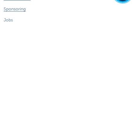
Sponsoring
Jobs
Duurzaamheid
Kate Coins
Andere websites
Ondernemers
Commercial Banking
Private banking
KBC Brussels
KBC Groep
Alle websites