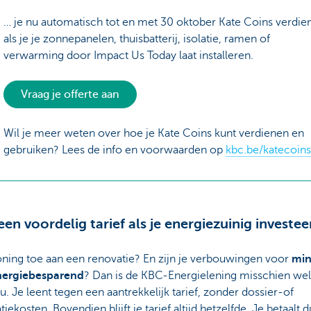
… je nu automatisch tot en met 30 oktober Kate Coins verdie
als je je zonnepanelen, thuisbatterij, isolatie, ramen of
verwarming door Impact Us Today laat installeren.
Vraag je offerte aan
Wil je meer weten over hoe je Kate Coins kunt verdienen en
gebruiken? Lees de info en voorwaarden op
kbc.be/katecoins
 een voordelig tarief als je energiezuinig investee
oning toe aan een renovatie? En zijn je verbouwingen voor
min
ergiebesparend
? Dan is de KBC-Energielening misschien wel 
u. Je leent tegen een aantrekkelijk tarief, zonder dossier-of
atiekosten. Bovendien blijft je tarief altijd hetzelfde. Je betaalt d