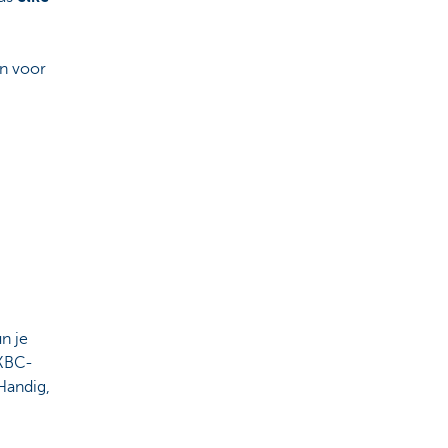
en voor
n je
 KBC-
Handig,