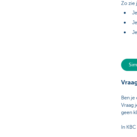
Zo zie
Je
Je
Je
Sim
Vraag
Ben je 
Vraag j
geen kl
In KBC 