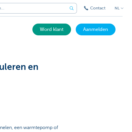
Contact
NL
Word klant
Aanmelden
uleren en
panelen, een warmtepomp of