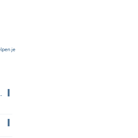
lpen je
-