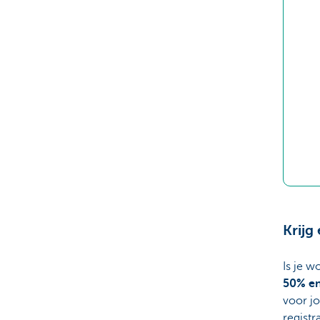
Krijg
Is je w
50% en
voor jo
registr