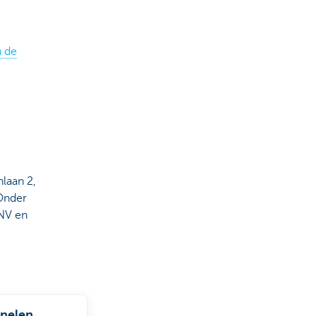
n de
laan 2,
Onder
NV en
nelen