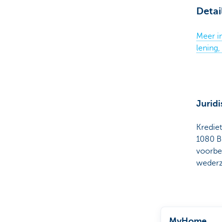
Detai
Meer in
lening,
Juridi
Kredie
1080 B
voorbe
wederz
MyHome