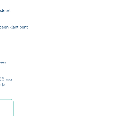
esteert
 geen klant bent
 een
26
voor
n je