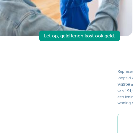
Particulieren
Let op, geld lenen kost ook geld.
Represen
looptijd 
vaste
a
191,
van
een leni
woning m