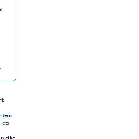
nt
.
rt
stens
iets
us
elke