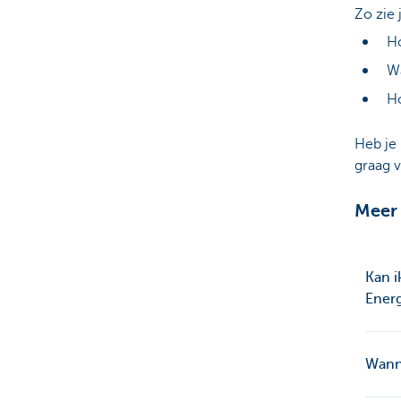
Zo zie 
Ho
Wa
Ho
Heb je
graag v
Meer 
Kan 
Energ
Wanne