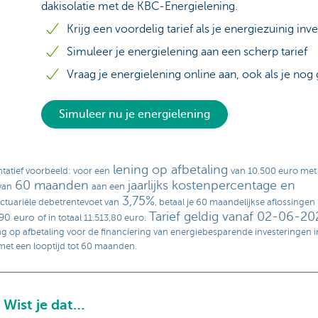
dakisolatie met de KBC-Energielening.
Krijg een voordelig tarief als je energiezuinig inv
Simuleer je energielening aan een scherp tarief
Vraag je energielening online aan, ook als je nog
Simuleer nu je energielening
lening op afbetaling
tatief voorbeeld: voor een
van 10.500 euro met
60 maanden
jaarlijks kostenpercentage en
van
aan een
3,75%
ctuariële debetrentevoet van
, betaal je 60 maandelijkse aflossingen
Tarief geldig vanaf 02-06-20
90 euro
of in totaal 11.513,80 euro.
ng op afbetaling voor de financiering van energiebesparende investeringen i
et een looptijd tot 60 maanden.
Wist je dat…