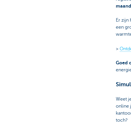
maand 
Er zijn
een gr
warmtep
>
Ontde
Goed o
energi
Simul
Weet je
online 
kantoor
toch?