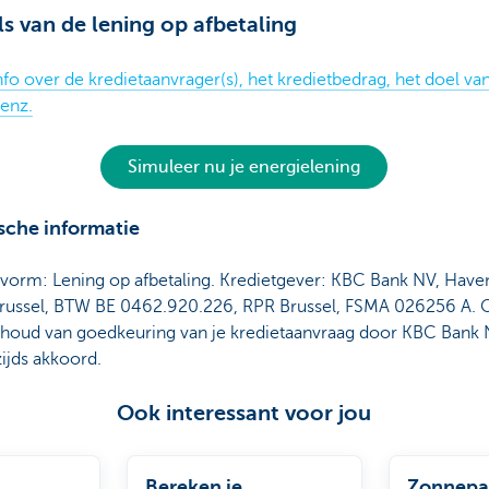
ls van de lening op afbetaling
fo over de kredietaanvrager(s), het kredietbedrag, het doel va
 enz.
Simuleer nu je energielening
sche informatie
tvorm: Lening op afbetaling. Kredietgever: KBC Bank NV, Haven
russel, BTW BE 0462.920.226, RPR Brussel, FSMA 026256 A. 
houd van goedkeuring van je kredietaanvraag door KBC Bank 
ijds akkoord.
Ook interessant voor jou
Bereken je
Zonnepa