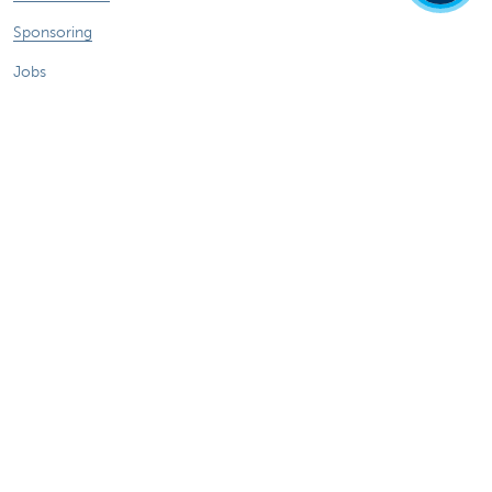
Sponsoring
Jobs
Duurzaamheid
Kate Coins
Andere websites
Ondernemers
Commercial Banking
Private banking
KBC Brussels
KBC Groep
Alle websites