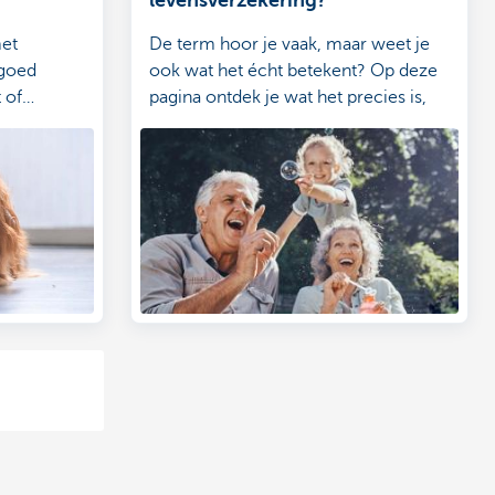
levensverzekering?
met
De term hoor je vaak, maar weet je
 goed
ook wat het écht betekent? Op deze
 of
pagina ontdek je wat het precies is,
.
welke soorten er bestaan en wanneer
ze interessant zijn voor jou of je gezin.
Zo maak je makkelijk de juiste keuze.