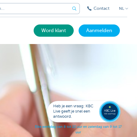
Contact
NL
Word klant
Aanmelden
Bel
een
KBC
Live
expert
Heb je een vraag: KBC
078
KBC Live
Live geeft je snel een
152
klik voor hulp
antwoord.
153
E
l
k
e
w
e
r
k
d
a
g
v
a
n
8
t
o
t
2
2
u
u
r
e
n
z
a
t
e
r
d
a
g
v
a
n
9
t
o
t
1
7
u
u
r
.