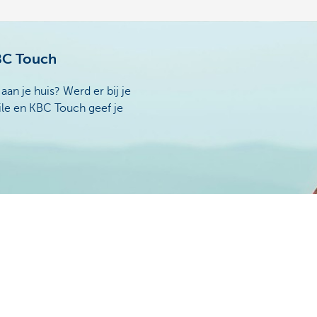
BC Touch
an je huis? Werd er bij je
le en KBC Touch geef je