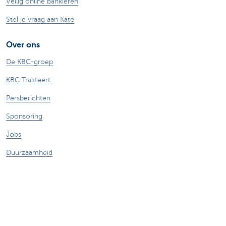
Veilig online bankieren
Stel je vraag aan Kate
Over ons
De KBC-groep
KBC Trakteert
Persberichten
Sponsoring
Jobs
Duurzaamheid
Kate Coins
Andere websites
Ondernemers