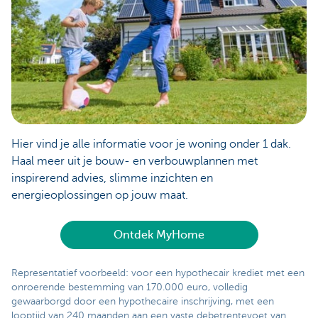
Hier vind je alle informatie voor je woning onder 1 dak.
Haal meer uit je bouw- en verbouwplannen met
inspirerend advies, slimme inzichten en
energieoplossingen op jouw maat.
Ontdek MyHome
Representatief voorbeeld: voor een hypothecair krediet met een
onroerende bestemming van 170.000 euro, volledig
gewaarborgd door een hypothecaire inschrijving, met een
looptijd van 240 maanden aan een vaste debetrentevoet van